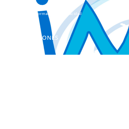
Formación Continua
Servicio Información Discapacidad
Infoautismo
PUBLICACIONES
Colección Actas
Colección Investigación
Colección Herramientas
Integra
Manuales
Instrumentos de Evaluación
Otros Libros de Actas
Otras Publicaciones