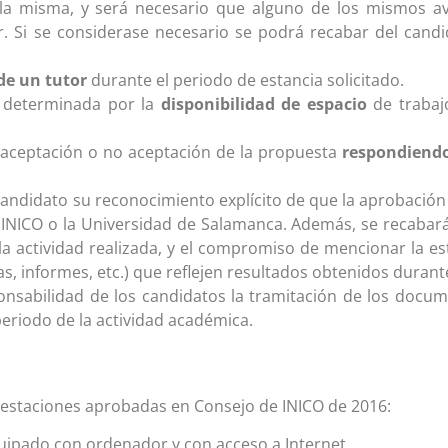
 la misma, y será necesario que alguno de los mismos av
. Si se considerase necesario se podrá recabar del cand
de un tutor
durante el periodo de estancia solicitado.
n determinada por la
disponibilidad de espacio
de trabajo
a aceptación o no aceptación de la propuesta
respondiendo
l candidato su reconocimiento explícito de que la aprobación
 INICO o la Universidad de Salamanca. Además, se recabará
a actividad realizada, y el compromiso de mencionar la e
as, informes, etc.) que reflejen resultados obtenidos durante
ponsabilidad de los candidatos la tramitación de los docu
eriodo de la actividad académica.
prestaciones aprobadas en Consejo de INICO de 2016:
quipado con ordenador y con acceso a Internet.