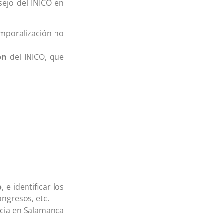
sejo del INICO en
emporalización no
ón
del INICO, que
o
, e identificar los
ongresos, etc.
ncia en Salamanca