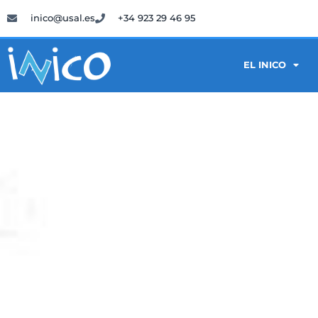
inico@usal.es
+34 923 29 46 95
EL INICO