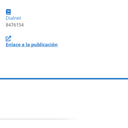
Dialnet
8476154
Enlace a la publicación
PROGRAMAS
Programa de estancias Doc/Postdoc