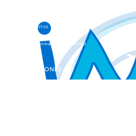
Máster INICO-FEAPS
Máster Oficial
Máster On Line
UNIdiVERSITAS
Formación Continua
Servicio Información Discapacidad
Infoautismo
PUBLICACIONES
Colección Actas
Colección Investigación
Colección Herramientas
Integra
Manuales
Instrumentos de Evaluación