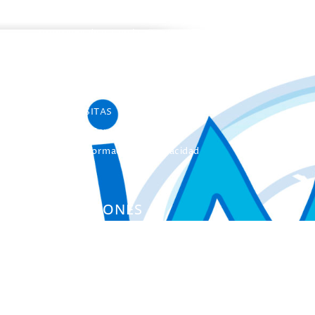
Programa de estancias Doc/Postdoc
Máster INICO-FEAPS
Máster Oficial
Máster On Line
UNIdiVERSITAS
Formación Continua
Servicio Información Discapacidad
Infoautismo
PUBLICACIONES
Colección Actas
Colección Investigación
Colección Herramientas