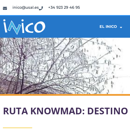
inico@usal.es
+34 923 29 46 95
EL INICO
RUTA KNOWMAD: DESTINO