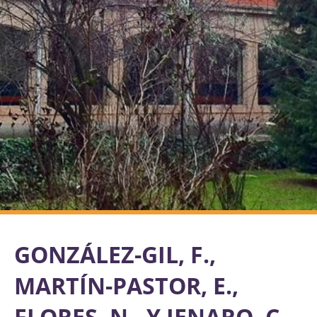
GONZÁLEZ-GIL, F.,
MARTÍN-PASTOR, E.,
FLORES, N., Y JENARO, C.