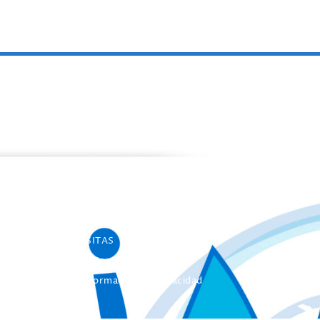
PROGRAMAS
Programa de estancias Doc/Postdoc
Máster INICO-FEAPS
Máster Oficial
Máster On Line
UNIdiVERSITAS
Formación Continua
Servicio Información Discapacidad
Infoautismo