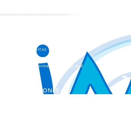
Programa de estancias Doc/Postdoc
Máster INICO-FEAPS
Máster Oficial
Máster On Line
UNIdiVERSITAS
Formación Continua
Servicio Información Discapacidad
Infoautismo
PUBLICACIONES
Colección Actas
Colección Investigación
Colección Herramientas