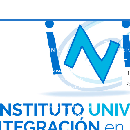
ES
EL INICO
S
Quienes somos
ación
Nuestros Objetivos
entas
El INICO en los medios
de Comunicación
Concurso de Fotografía
Contacta con Nosotros
Quiero ser miembro de
INICO
tas