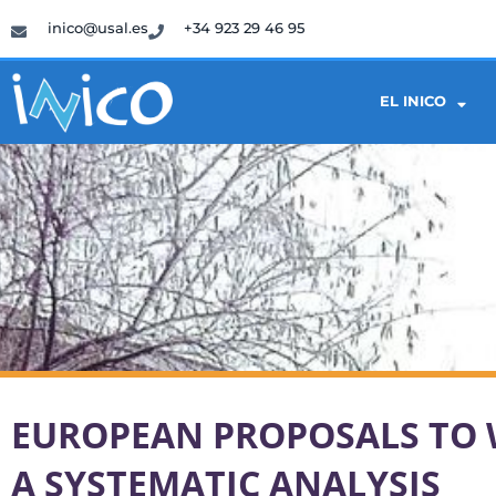
inico@usal.es
+34 923 29 46 95
EL INICO
EUROPEAN PROPOSALS TO W
A SYSTEMATIC ANALYSIS