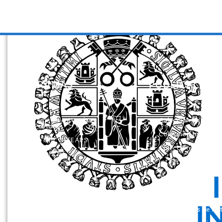
PROGRAMAS
PUBLICACION
Programa de estancias
Colección Actas
Doc/Postdoc
Colección Investig
Máster INICO-FEAPS
Colección Herrami
Máster Oficial
Integra
Máster On Line
Manuales
UNIdiVERSITAS
Instrumentos de
Formación Continua
Evaluación
Servicio Información
Otros Libros de Ac
Discapacidad