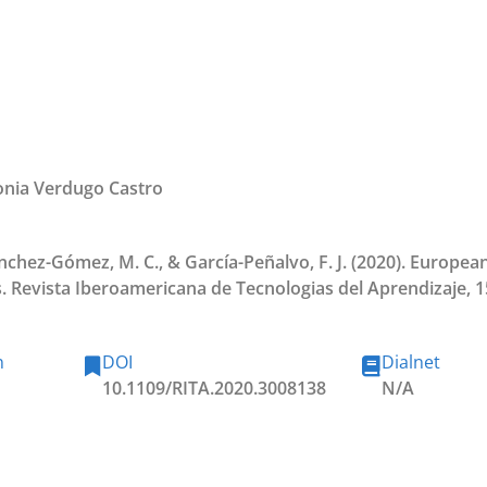
onia Verdugo Castro
ánchez-Gómez, M. C., & García-Peñalvo, F. J. (2020). Europea
 Revista Iberoamericana de Tecnologias del Aprendizaje, 15
n
DOI
Dialnet
10.1109/RITA.2020.3008138
N/A