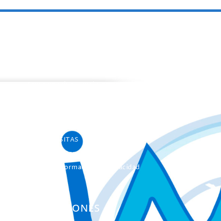
PROGRAMAS
Programa de estancias Doc/Postdoc
Máster INICO-FEAPS
Máster Oficial
Máster On Line
UNIdiVERSITAS
Formación Continua
Servicio Información Discapacidad
Infoautismo
PUBLICACIONES