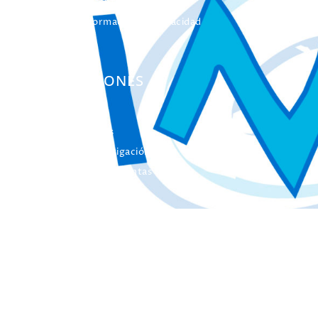
Formación Continua
Servicio Información Discapacidad
Infoautismo
PUBLICACIONES
Colección Actas
Colección Investigación
Colección Herramientas
Integra
Manuales
Instrumentos de Evaluación
Otros Libros de Actas
Otras Publicaciones
EL INICO