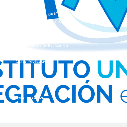
Colección Actas
Colección Investigación
Colección Herramientas
Integra
Manuales
Instrumentos de Evaluación
Otros Libros de Actas
Otras Publicaciones
EL INICO
Quienes somos
Nuestros Objetivos
El INICO en los medios de Comunicación
Concurso de Fotografía