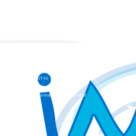
PROGRAMAS
Programa de estancias Doc/Postdoc
Máster INICO-FEAPS
Máster Oficial
Máster On Line
UNIdiVERSITAS
Formación Continua
Servicio Información Discapacidad
Infoautismo
PUBLICACIONES