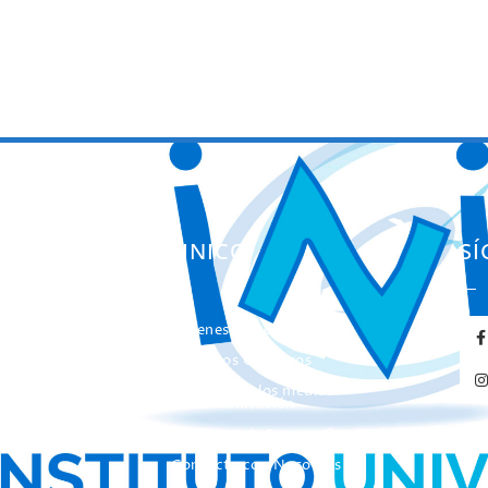
ES
EL INICO
S
Quienes somos
ación
Nuestros Objetivos
entas
El INICO en los medios
de Comunicación
Concurso de Fotografía
Contacta con Nosotros