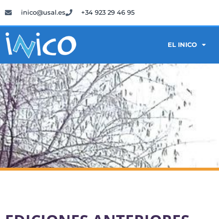
inico@usal.es
+34 923 29 46 95
EL INICO