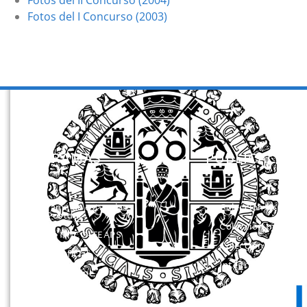
Fotos del II Concurso (2004)
Fotos del I Concurso (2003)
PROGRAMAS
PUBLICACION
Programa de estancias
Colección Actas
Doc/Postdoc
Colección Investig
Máster INICO-FEAPS
Colección Herrami
Máster Oficial
Integra
Máster On Line
Manuales
UNIdiVERSITAS
Instrumentos de