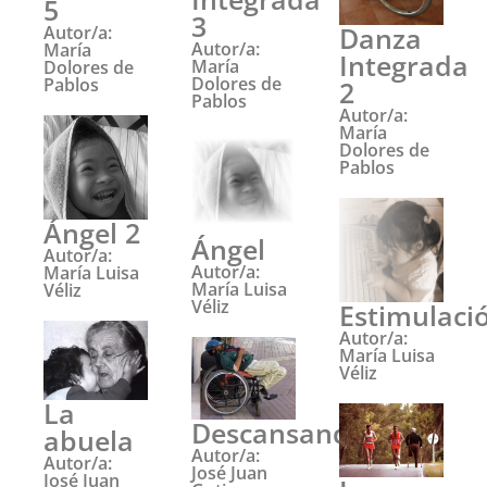
5
3
Danza
Autor/a:
Autor/a:
María
Integrada
María
Dolores de
Dolores de
Pablos
2
Pablos
Autor/a:
María
Dolores de
Pablos
Ángel 2
Ángel
Autor/a:
Autor/a:
María Luisa
María Luisa
Véliz
Véliz
Estimulaci
Autor/a:
María Luisa
Véliz
La
Descansando
abuela
Autor/a:
Autor/a:
José Juan
José Juan