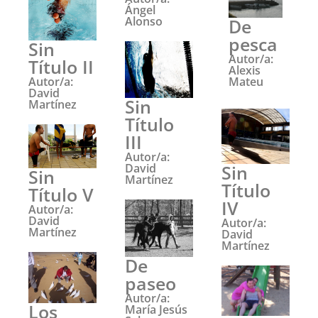
Ángel
Alonso
De
pesca
Sin
Autor/a:
Título II
Alexis
Mateu
Autor/a:
David
Sin
Martínez
Título
III
Autor/a:
Sin
David
Sin
Martínez
Título
Título V
IV
Autor/a:
David
Autor/a:
Martínez
David
Martínez
De
paseo
Autor/a:
Los
María Jesús