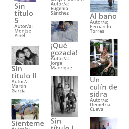
Autor/a:
Sin
Eugenio
título
Sánchez
Al baño
5
Autor/a:
Autor/a:
Fernando
Montse
Torres
Pinel
¡Qué
gozada!
Autor/a:
Jorge
Sin
Manrique
título II
Un
Autor/a:
culín de
Martín
García
sidra
Autor/a:
Demetria
Cueva
Sin
Sienteme
título I
Autor/a: