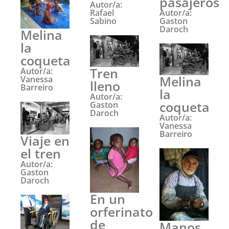
pasajeros
Autor/a:
Rafael
Autor/a:
Sabino
Gaston
Daroch
Melina
la
coqueta
Tren
Autor/a:
Melina
Vanessa
lleno
Barreiro
la
Autor/a:
coqueta
Gaston
Daroch
Autor/a:
Vanessa
Barreiro
Viaje en
el tren
Autor/a:
Gaston
Daroch
En un
orferinato
de
Manos