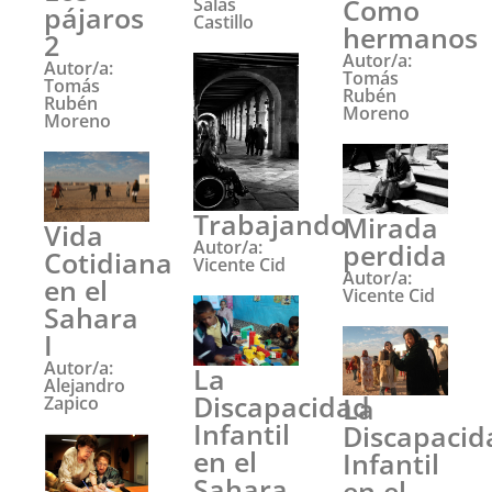
Como
Salas
pájaros
Castillo
hermanos
2
Autor/a:
Autor/a:
Tomás
Tomás
Rubén
Rubén
Moreno
Moreno
Trabajando
Mirada
Vida
Autor/a:
perdida
Cotidiana
Vicente Cid
Autor/a:
en el
Vicente Cid
Sahara
I
Autor/a:
La
Alejandro
Discapacidad
La
Zapico
Infantil
Discapacid
en el
Infantil
Sahara
en el