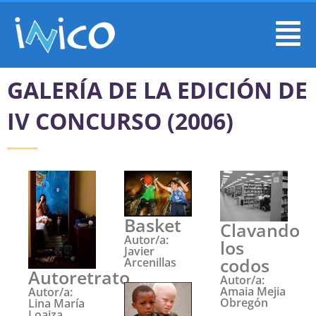
GALERÍA DE LA EDICIÓN DE
IV CONCURSO (2006)
Basket
Clavando
Autor/a:
los
Javier
codos
Arcenillas
Autoretrato
Autor/a:
Amaia Mejia
Autor/a:
Obregón
Lina María
Loaiza