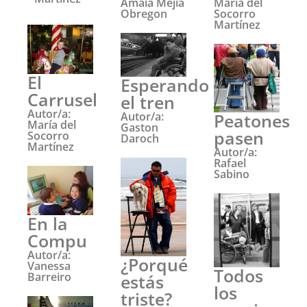
Amaia Mejia
María del
Obregon
Socorro
Martínez
El
Esperando
Carrusel
el tren
Autor/a:
Autor/a:
Peatones
María del
Gaston
pasen
Socorro
Daroch
Martínez
Autor/a:
Rafael
Sabino
En la
Compu
Autor/a:
¿Porqué
Vanessa
Todos
Barreiro
estás
los
triste?