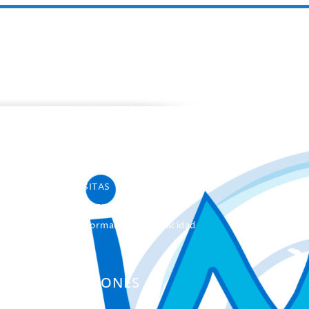
PROGRAMAS
Programa de estancias Doc/Postdoc
Máster INICO-FEAPS
Máster Oficial
Máster On Line
UNIdiVERSITAS
Formación Continua
Servicio Información Discapacidad
Infoautismo
PUBLICACIONES