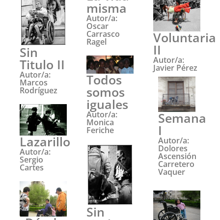
misma
Autor/a:
Oscar
Carrasco
Voluntaria
Ragel
II
Sin
Autor/a:
Titulo II
Javier Pérez
Autor/a:
Todos
Marcos
somos
Rodríguez
iguales
Autor/a:
Semana
Monica
I
Feriche
Lazarillo
Autor/a:
Dolores
Autor/a:
Ascensión
Sergio
Carretero
Cartes
Vaquer
Sin