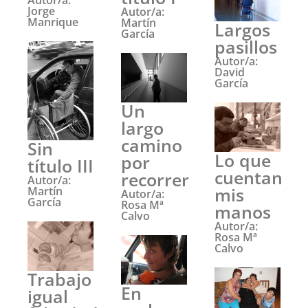
Jorge
Autor/a:
Manrique
Martín
Largos
García
pasillos
Autor/a:
David
García
Un
largo
camino
Sin
Lo que
por
título III
cuentan
recorrer
Autor/a:
mis
Martín
Autor/a:
García
Rosa Mª
manos
Calvo
Autor/a:
Rosa Mª
Calvo
Trabajo
En
igual