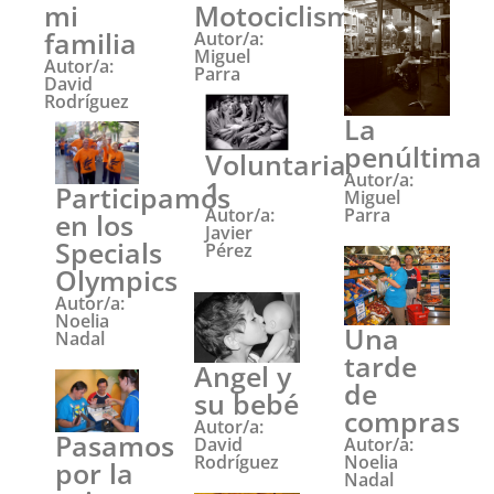
mi
Motociclismo
familia
Autor/a:
Miguel
Autor/a:
Parra
David
Rodríguez
La
penúltima
Voluntaria
Autor/a:
1
Participamos
Miguel
Autor/a:
Parra
en los
Javier
Specials
Pérez
Olympics
Autor/a:
Noelia
Una
Nadal
tarde
Angel y
de
su bebé
compras
Autor/a:
Pasamos
David
Autor/a:
Rodríguez
Noelia
por la
Nadal