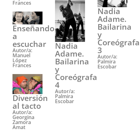
Frances
Nadia
Adame.
Bailarina
Enseñando
y
a
Coreógrafa
escuchar
Nadia
3
Autor/a:
Adame.
Manuel
Autor/a:
Bailarina
López
Palmira
Frances
Escobar
y
Coreógrafa
4
Autor/a:
Diversión
Palmira
Escobar
al tacto
Autor/a:
Georgina
Zamora
Amat