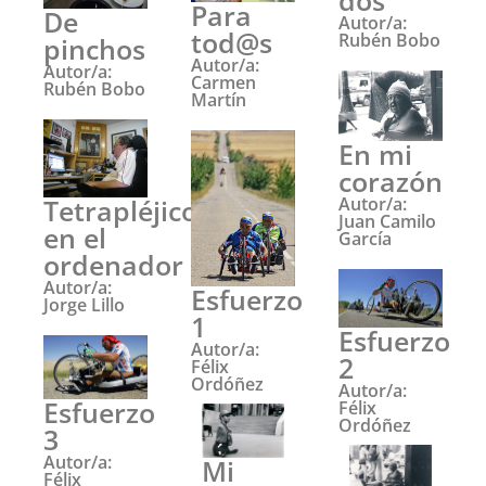
dos
Para
De
Autor/a:
tod@s
Rubén Bobo
pinchos
Autor/a:
Autor/a:
Carmen
Rubén Bobo
Martín
En mi
corazón
Tetrapléjico
Autor/a:
Juan Camilo
en el
García
ordenador
Autor/a:
Esfuerzo
Jorge Lillo
1
Esfuerzo
Autor/a:
2
Félix
Ordóñez
Autor/a:
Esfuerzo
Félix
Ordóñez
3
Autor/a:
Mi
Félix