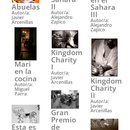
II
Abuelas
Sahara
III
Autor/a:
Autor/a:
Alejandro
Javier
Autor/a:
Zapico
Arcenillas
Alejandro
Zapico
Kingdom
Charity
Mari
I
en la
Autor/a:
cocina
Javier
Kingdom
Arcenillas
Autor/a:
Charity
Miguel
II
Parra
Autor/a:
Javier
Gran
Arcenillas
Premio
Esta es
de