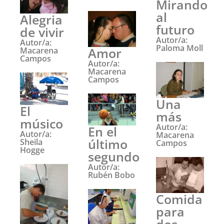
Mirando
al
Alegria
futuro
de vivir
Autor/a:
Autor/a:
Paloma Moll
Amor
Macarena
Campos
Autor/a:
Macarena
Campos
Una
El
más
músico
Autor/a:
En el
Autor/a:
Macarena
último
Sheila
Campos
Hogge
segundo
Autor/a:
Rubén Bobo
Comida
para