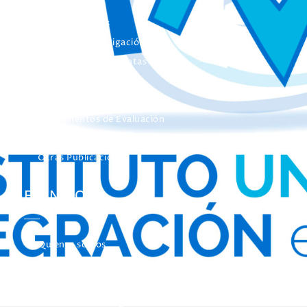
Colección Actas
Colección Investigación
Colección Herramientas
Integra
Manuales
Instrumentos de Evaluación
Otros Libros de Actas
Otras Publicaciones
EL INICO
Quienes somos
Nuestros Objetivos
El INICO en los medios de Comunicación
Concurso de Fotografía