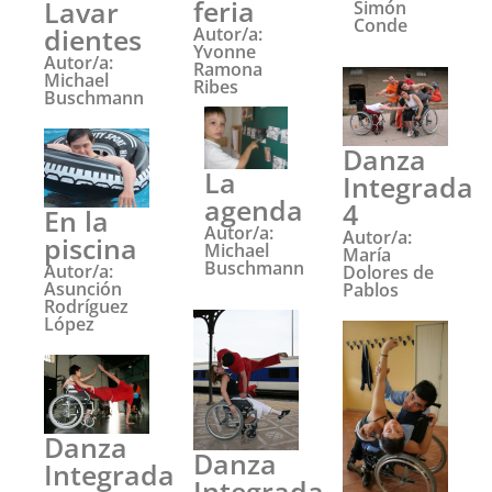
feria
Lavar
Simón
Conde
dientes
Autor/a:
Yvonne
Autor/a:
Ramona
Michael
Ribes
Buschmann
Danza
La
Integrada
agenda
4
En la
Autor/a:
Autor/a:
piscina
Michael
María
Buschmann
Autor/a:
Dolores de
Asunción
Pablos
Rodríguez
López
Danza
Danza
Integrada
Integrada