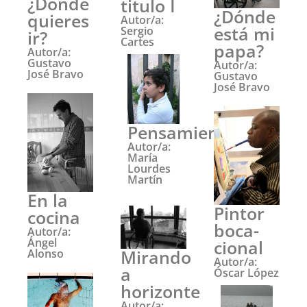
¿Dónde
titulo I
¿Dónde
quieres
Autor/a:
está mi
Sergio
ir?
Cartes
papa?
Autor/a:
Gustavo
Autor/a:
José Bravo
Gustavo
José Bravo
Pensamientos
Autor/a:
María
Lourdes
Martín
En la
Pintor
cocina
boca-
Autor/a:
Ángel
cional
Mirando
Alonso
Autor/a:
a
Óscar López
horizonte
Autor/a: