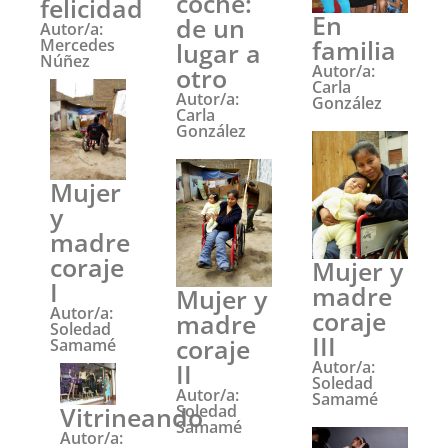
coche:
felicidad
En
de un
Autor/a:
familia
Mercedes
lugar a
Núñez
Autor/a:
otro
Carla
Autor/a:
González
Carla
González
Mujer
y
madre
coraje
Mujer y
I
madre
Mujer y
Autor/a:
coraje
madre
Soledad
III
coraje
Samamé
Autor/a:
II
Soledad
Autor/a:
Samamé
Vitrineando
Soledad
Samamé
Autor/a: