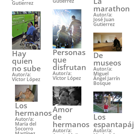
La
Gutierrez
Gutierrez
marathon
Autor/a:
José Juan
Gutierrez
Personas
Hay
De
que
quien
museos
disfrutan
no sube
Autor/a:
Autor/a:
Miguel
Autor/a:
Víctor López
Ángel Jarrín
Víctor López
Bosque
Los
Amor
hermanos
de
Los
Autor/a:
hermanos
espantapáj
María del
Socorro
Autor/a:
Autor/a:
Martínez