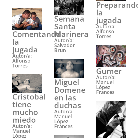
Preparand
la
Semana
jugada
Santa
Autor/a:
Alfonso
Marinera
Comentando
Torres
la
Autor/a:
Salvador
jugada
Brun
Autor/a:
Alfonso
Torres
Gumer
Autor/a:
Miguel
Manuel
López
Domene
Frances
Cristobal
en las
tiene
duchas
mucho
Autor/a:
Manuel
miedo
López
Autor/a:
Frances
Manuel
López