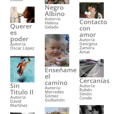
Negro
Albino
Autor/a:
Contacto
Helena
Querer
con
Gelado
es
amor
poder
Autor/a:
Georgina
Autor/a:
Zamora
Óscar López
Amat
Enseñame
el
Cercanías
camino
Sin
Autor/a:
Autor/a:
Rubén
Titulo II
Mercedes
Simón
Gómez
Autor/a:
Conde
Guillamón
David
Martínez