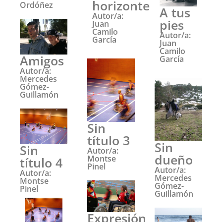
horizonte
Ordóñez
A tus
Autor/a:
pies
Juan
Camilo
Autor/a:
García
Juan
Camilo
Amigos
García
Autor/a:
Mercedes
Gómez-
Guillamón
Sin
título 3
Sin
Sin
Autor/a:
dueño
Montse
título 4
Pinel
Autor/a:
Autor/a:
Mercedes
Montse
Gómez-
Pinel
Guillamón
Expresión