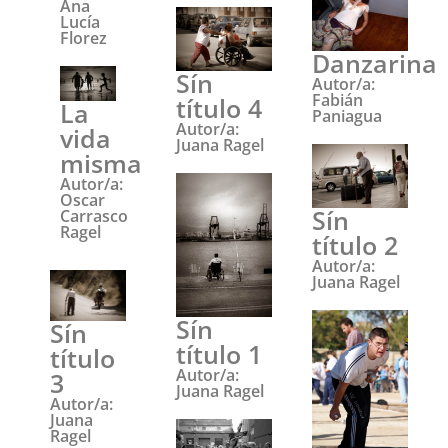
Ana
Lucía
Florez
Danzarina
Sín
Autor/a:
Fabián
título 4
La
Paniagua
Autor/a:
vida
Juana Ragel
misma
Autor/a:
Oscar
Sín
Carrasco
Ragel
título 2
Autor/a:
Juana Ragel
Sín
Sín
título 1
título
Autor/a:
3
Juana Ragel
Autor/a:
Juana
Ragel