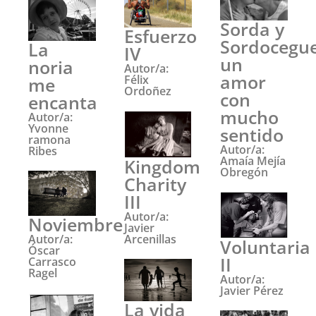
Sorda y
Esfuerzo
Sordocegue
La
IV
un
noria
Autor/a:
amor
Félix
me
Ordoñez
con
encanta
mucho
Autor/a:
Yvonne
sentido
ramona
Autor/a:
Ribes
Amaía Mejía
Kingdom
Obregón
Charity
III
Autor/a:
Noviembre
Javier
Autor/a:
Arcenillas
Voluntaria
Óscar
II
Carrasco
Ragel
Autor/a:
Javier Pérez
La vida