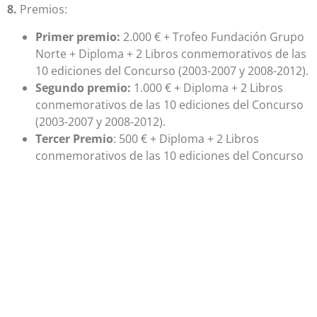
8.
Premios:
Primer premio:
2.000 € + Trofeo Fundación Grupo
Norte + Diploma + 2 Libros conmemorativos de las
10 ediciones del Concurso (2003-2007 y 2008-2012).
Segundo premio:
1.000 € + Diploma + 2 Libros
conmemorativos de las 10 ediciones del Concurso
(2003-2007 y 2008-2012).
Tercer Premio
: 500 € + Diploma + 2 Libros
conmemorativos de las 10 ediciones del Concurso
(2003-2007 y 2008-2012).
La entrega del Premio en metálico estará condicionada
a la presencia del premiado/a en el acto de entrega de
Premios. El incumplimiento de esta cláusula supondrá
que el Premio sea adjudicado a la siguiente candidatura.
(Esta cláusula sólo será aplicable a personas que
residan en la Península Ibérica).
9.-
El fallo del concurso se hará público en diciembre de