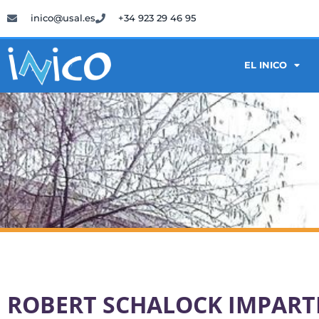
inico@usal.es
+34 923 29 46 95
EL INICO
ROBERT SCHALOCK IMPART