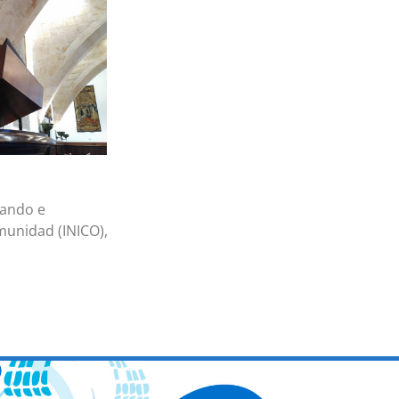
tando e
munidad (INICO),