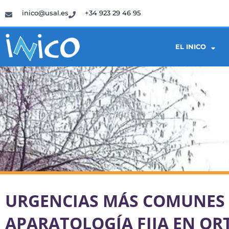
inico@usal.es
+34 923 29 46 95
EL INICO
URGENCIAS MÁS COMUNES
APARATOLOGÍA FIJA EN O