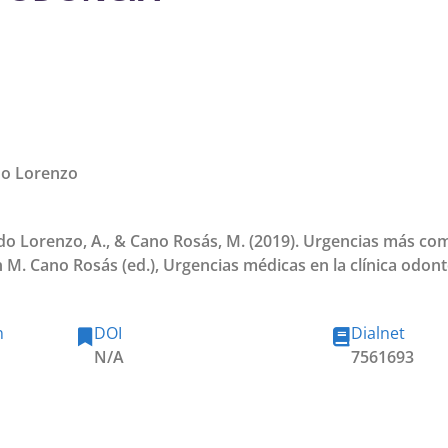
do Lorenzo
rado Lorenzo, A., & Cano Rosás, M. (2019). Urgencias más c
n M. Cano Rosás (ed.), Urgencias médicas en la clínica odont
n
DOI
Dialnet
N/A
7561693