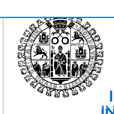
PROGRAMAS
PUBLICACION
Programa de estancias
Colección Actas
Doc/Postdoc
Colección Investig
Máster INICO-FEAPS
Colección Herrami
Máster Oficial
Integra
Máster On Line
Manuales
UNIdiVERSITAS
Instrumentos de
Formación Continua
Evaluación
Servicio Información
Otros Libros de Ac
Discapacidad