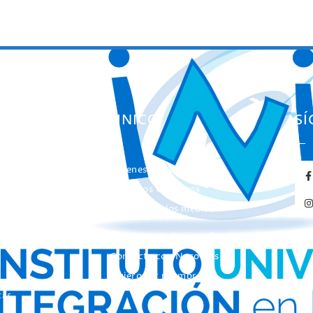
ES
EL INICO
S
Quienes somos
ación
Nuestros Objetivos
entas
El INICO en los medios
de Comunicación
Concurso de Fotografía
Contacta con Nosotros
Quiero ser miembro de
INICO
tas