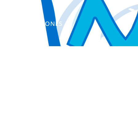
Infoautismo
PUBLICACIONES
Colección Actas
Colección Investigación
Colección Herramientas
Integra
Manuales
Instrumentos de Evaluación
Otros Libros de Actas
Otras Publicaciones
EL INICO