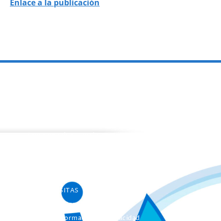
Enlace a la publicación
PROGRAMAS
Programa de estancias Doc/Postdoc
Máster INICO-FEAPS
Máster Oficial
Máster On Line
UNIdiVERSITAS
Formación Continua
Servicio Información Discapacidad