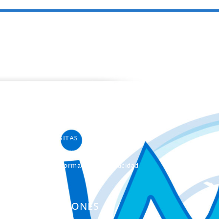
PROGRAMAS
Programa de estancias Doc/Postdoc
Máster INICO-FEAPS
Máster Oficial
Máster On Line
UNIdiVERSITAS
Formación Continua
Servicio Información Discapacidad
Infoautismo
PUBLICACIONES