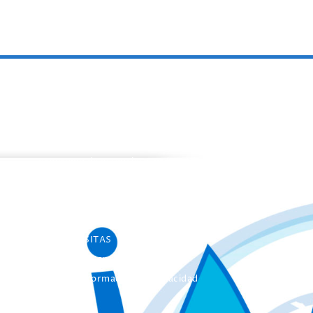
PROGRAMAS
Programa de estancias Doc/Postdoc
Máster INICO-FEAPS
Máster Oficial
Máster On Line
UNIdiVERSITAS
Formación Continua
Servicio Información Discapacidad
Infoautismo