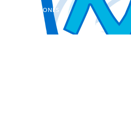
PUBLICACIONES
Colección Actas
Colección Investigación
Colección Herramientas
Integra
Manuales
Instrumentos de Evaluación
Otros Libros de Actas
Otras Publicaciones
EL INICO
Quienes somos