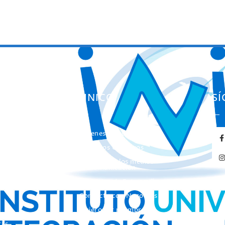
ES
EL INICO
S
Quienes somos
ación
Nuestros Objetivos
entas
El INICO en los medios
de Comunicación
Concurso de Fotografía
Contacta con Nosotros
Quiero ser miembro de
INICO
tas