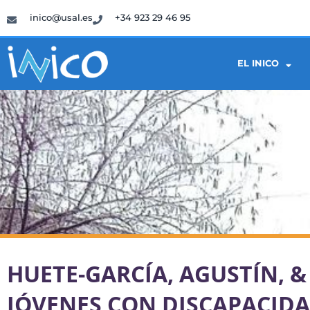
inico@usal.es
+34 923 29 46 95
EL INICO
HUETE-GARCÍA, AGUSTÍN, & 
JÓVENES CON DISCAPACIDA