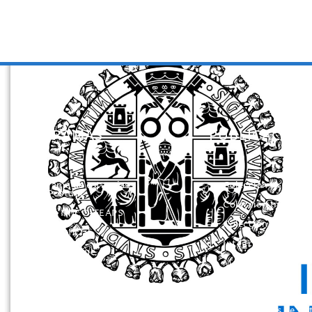
PROGRAMAS
PUBLICACION
Programa de estancias
Colección Actas
Doc/Postdoc
Colección Investig
Máster INICO-FEAPS
Colección Herrami
Máster Oficial
Integra
Máster On Line
Manuales
UNIdiVERSITAS
Instrumentos de
Formación Continua
Evaluación
Servicio Información
Otros Libros de Ac