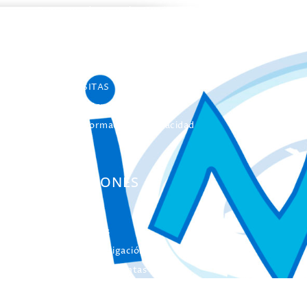
Programa de estancias Doc/Postdoc
Máster INICO-FEAPS
Máster Oficial
Máster On Line
UNIdiVERSITAS
Formación Continua
Servicio Información Discapacidad
Infoautismo
PUBLICACIONES
Colección Actas
Colección Investigación
Colección Herramientas
Integra