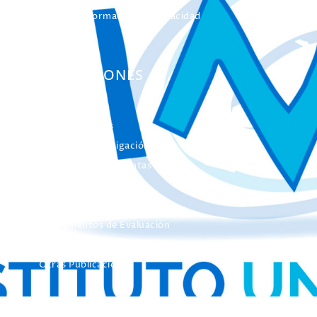
Servicio Información Discapacidad
Infoautismo
PUBLICACIONES
Colección Actas
Colección Investigación
Colección Herramientas
Integra
Manuales
Instrumentos de Evaluación
Otros Libros de Actas
Otras Publicaciones
EL INICO