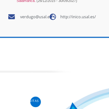
Salamanca.
(26/12/2015 - 30/09/2027)
verdugo@usal.es
http://inico.usal.es/
PROGRAMAS
Programa de estancias Doc/Postdoc
Máster INICO-FEAPS
Máster Oficial
Máster On Line
UNIdiVERSITAS
Formación Continua