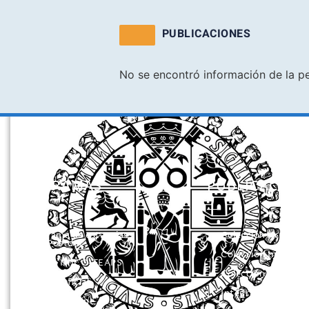
PUBLICACIONES
No se encontró información de la p
PROGRAMAS
PUBLICACION
Programa de estancias
Colección Actas
Doc/Postdoc
Colección Investig
Máster INICO-FEAPS
Colección Herrami
Máster Oficial
Integra
Máster On Line