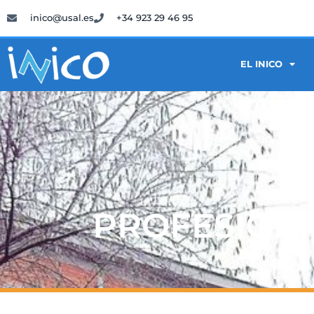
inico@usal.es
+34 923 29 46 95
EL INICO
PROFESIONA