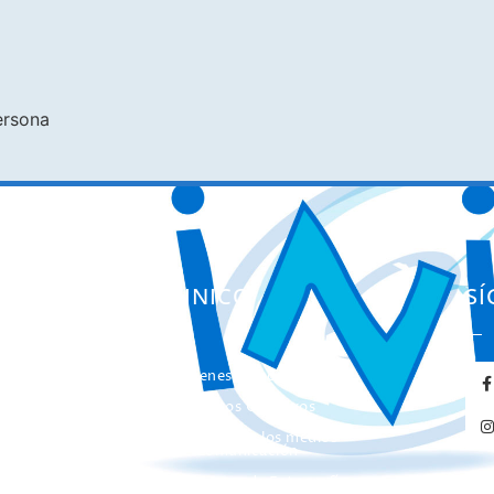
ersona
ES
EL INICO
S
Quienes somos
ación
Nuestros Objetivos
entas
El INICO en los medios
de Comunicación
Concurso de Fotografía