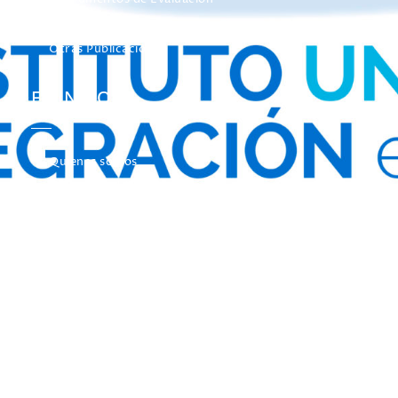
Otros Libros de Actas
Otras Publicaciones
EL INICO
Quienes somos
Nuestros Objetivos
El INICO en los medios de Comunicación
Concurso de Fotografía
Contacta con Nosotros
Quiero ser miembro de INICO
SÍGUENOS