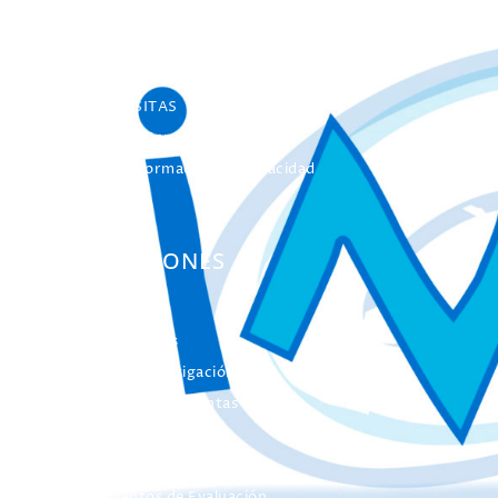
Máster INICO-FEAPS
Máster Oficial
Máster On Line
UNIdiVERSITAS
Formación Continua
Servicio Información Discapacidad
Infoautismo
PUBLICACIONES
Colección Actas
Colección Investigación
Colección Herramientas
Integra
Manuales
Instrumentos de Evaluación