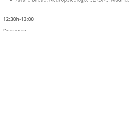
12:30h-13:00
Descanso
13:00-14:00h
Calidad de vida en daño cerebral. La Escala CAVIDACE
Miguel Ángel Verdugo. Catedrático de Psicología de
la Discapacidad. Universidad de Salamanca
TARDE
16:00-18:00
Mesa Redonda
: Claves prácticas para el apoyo y mejora
de la calidad de vida en personas con Daño Cerebral