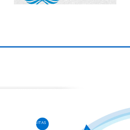
PROGRAMAS
Programa de estancias Doc/Postdoc
Máster INICO-FEAPS
Máster Oficial
Máster On Line
UNIdiVERSITAS