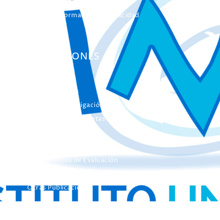
Formación Continua
Servicio Información Discapacidad
Infoautismo
PUBLICACIONES
Colección Actas
Colección Investigación
Colección Herramientas
Integra
Manuales
Instrumentos de Evaluación
Otros Libros de Actas
Otras Publicaciones
EL INICO