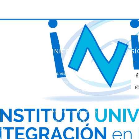
ES
EL INICO
S
Quienes somos
ación
Nuestros Objetivos
entas
El INICO en los medios
de Comunicación
Concurso de Fotografía
Contacta con Nosotros
Quiero ser miembro de
INICO
tas
s