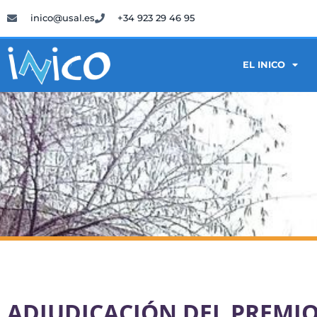
inico@usal.es
+34 923 29 46 95
EL INICO
ADJUDICACIÓN DEL PREMI