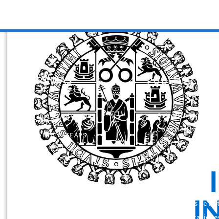
PROGRAMAS
PUBLICACION
Programa de estancias
Colección Actas
Doc/Postdoc
Colección Investig
Máster INICO-FEAPS
Colección Herrami
Máster Oficial
Integra
Máster On Line
Manuales
UNIdiVERSITAS
Instrumentos de
Formación Continua
Evaluación
Servicio Información
Otros Libros de Ac
Discapacidad
Otras Publicacione