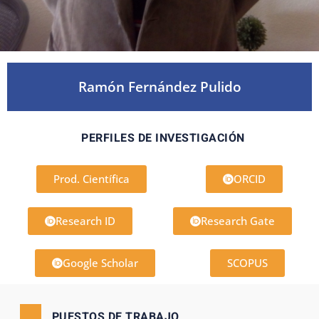
Ramón Fernández Pulido
PERFILES DE INVESTIGACIÓN
Prod. Científica
ORCID
Research ID
Research Gate
Google Scholar
SCOPUS
PUESTOS DE TRABAJO