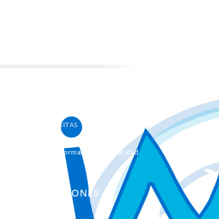
PROGRAMAS
Programa de estancias Doc/Postdoc
Máster INICO-FEAPS
Máster Oficial
Máster On Line
UNIdiVERSITAS
Formación Continua
Servicio Información Discapacidad
Infoautismo
PUBLICACIONES