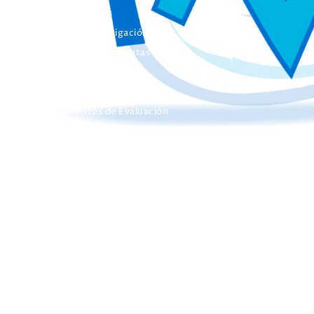
Colección Actas
Colección Investigación
Colección Herramientas
Integra
Manuales
Instrumentos de Evaluación
Otros Libros de Actas
Otras Publicaciones
EL INICO
Quienes somos
Nuestros Objetivos
El INICO en los medios de Comunicación
Concurso de Fotografía