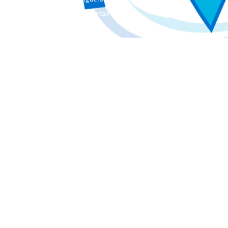
Colección Herramientas
Integra
Manuales
Instrumentos de Evaluación
Otros Libros de Actas
Otras Publicaciones
EL INICO
Quienes somos
Nuestros Objetivos
El INICO en los medios de Comunicación
Concurso de Fotografía
Contacta con Nosotros
Quiero ser miembro de INICO