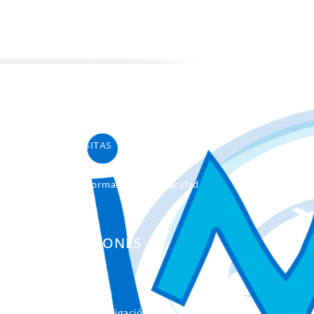
PROGRAMAS
Programa de estancias Doc/Postdoc
Máster INICO-FEAPS
Máster Oficial
Máster On Line
UNIdiVERSITAS
Formación Continua
Servicio Información Discapacidad
Infoautismo
PUBLICACIONES
Colección Actas
Colección Investigación