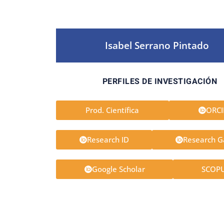
Isabel Serrano Pintado
PERFILES DE INVESTIGACIÓN
Prod. Científica
ORC
Research ID
Research G
Google Scholar
SCOP