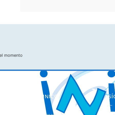
a el momento
ES
EL INICO
S