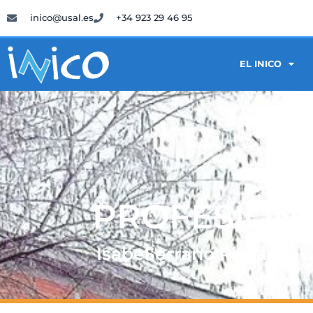
inico@usal.es
+34 923 29 46 95
EL INICO
PROFESIONA
Isabel
Serrano Pintado