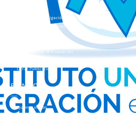
Colección Actas
Colección Investigación
Colección Herramientas
Integra
Manuales
Instrumentos de Evaluación
Otros Libros de Actas
Otras Publicaciones
EL INICO
Quienes somos
Nuestros Objetivos
El INICO en los medios de Comunicación
Concurso de Fotografía