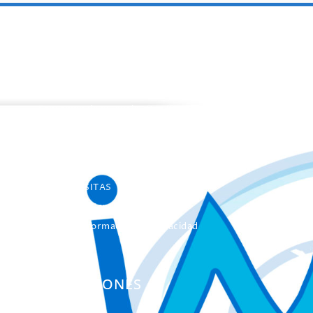
PROGRAMAS
Programa de estancias Doc/Postdoc
Máster INICO-FEAPS
Máster Oficial
Máster On Line
UNIdiVERSITAS
Formación Continua
Servicio Información Discapacidad
Infoautismo
PUBLICACIONES