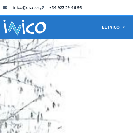
inico@usal.es
+34 923 29 46 95
EL INICO