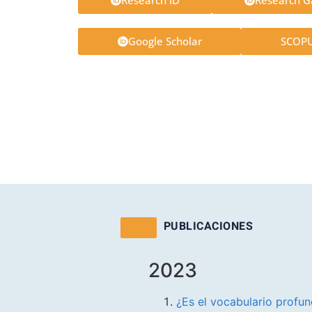
Research ID
Research G
Google Scholar
SCOP
PUBLICACIONES
2023
¿Es el vocabulario profu